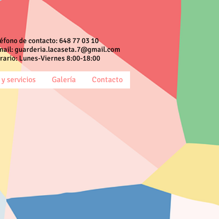
léfono de contacto: 648 77 03 10
mail:
guarderia.lacaseta.7@gmail.com
rario: Lunes-Viernes 8:00-18:00
y servicios
Galería
Contacto