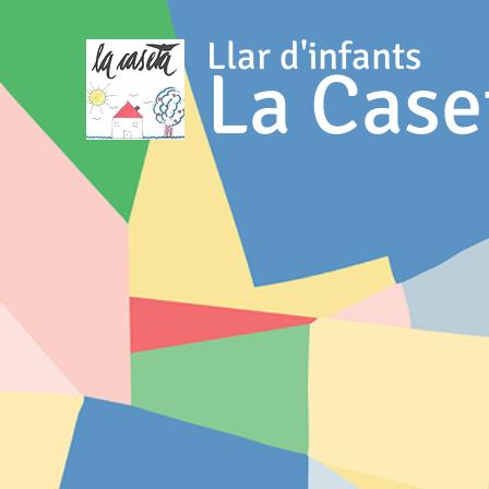
Llar d'infants
La Case